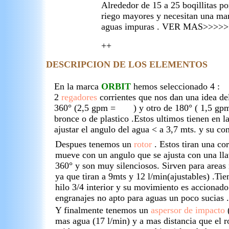
Alrededor de 15 a 25 boqillitas po
riego mayores y necesitan una ma
aguas impuras . VER MAS>>>>
++
DESCRIPCION DE LOS ELEMENTOS
En la marca
ORBIT
hemos seleccionado 4 :
2
regadores
corrientes que nos dan una idea de
360° (2,5 gpm = ) y otro de 180° ( 1,5 gp
bronce o de plastico .Estos ultimos tienen en l
ajustar el angulo del agua < a 3,7 mts. y su con
Despues tenemos un
rotor
. Estos tiran una co
mueve con un angulo que se ajusta con una llav
360° y son muy silenciosos. Sirven para areas
ya que tiran a 9mts y 12 l/min(ajustables) .Ti
hilo 3/4 interior y su movimiento es accionado
engranajes no apto para aguas un poco sucias 
Y finalmente tenemos un
aspersor de impacto
(
mas agua (17 l/min) y a mas distancia que el r