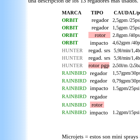
una descripcion de los 13 regadores mas usados.
MARCA
TIPO
CAUDAL/p
regador
ORBIT
2,5gpm /25ps
regador
ORBIT
1,5gpm /25ps
rotor
/
ORBIT
2.8gpm
40ps
impacto
ORBIT
4,62gpm /40p
regad. srs
HUNTER
5,9l/min/1,4b
regad. srs
HUNTER
5,9l/min/1,4b
rotor pgp
HUNTER
2
50l/m /2
5b
a
a
regador
RAINBIRD
1,57gpm/30ps
regador
RAINBIRD
0,79gpm/30ps
impacto
RAINBIRD
1.5gpm/25psi
regador
RAINBIRD
rotor
RAINBIRD
impacto
RAINBIRD
1.2gpm/15psi
Microjets = estos son mini sprays