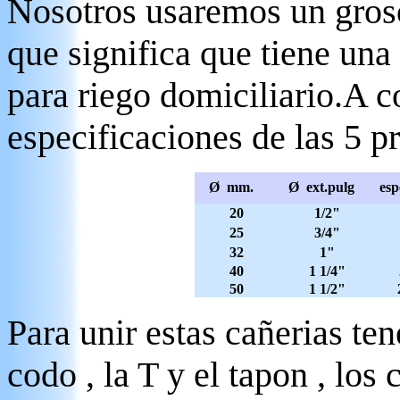
Nosotros usaremos un groso
que significa que tiene una
para riego domiciliario.A c
especificaciones de las 5 p
Ø mm.
Ø ext.pulg
esp
20
1/2"
25
3/4"
32
1"
40
1 1/4"
50
1 1/2"
Para unir estas cañerias te
codo , la T y el tapon , los 